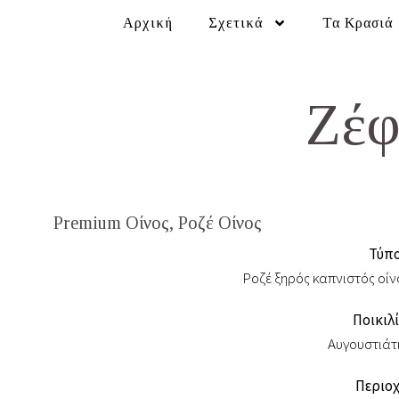
Αρχική
Σχετικά
Τα Κρασιά
Ζέφ
Premium Οίνος
,
Ροζέ Οίνος
Τύπο
Ροζέ ξηρός καπνιστός οίν
Ποικιλί
Αυγουστιάτ
Περιοχ