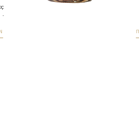
ς:
-
Ν