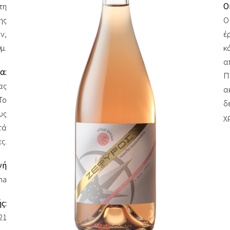
τη
Ο
ης
Ο
ν,
έ
μ.
κ
α
α:
Π
ας
α
Το
δ
υς
χ
τά
ς.
γή
ha
ς:
21