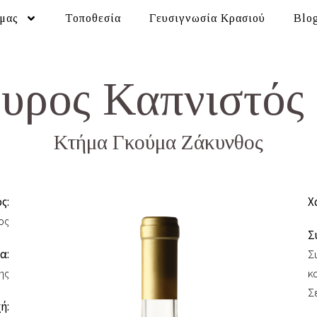
 μας
Τοποθεσία
Γευσιγνωσία Κρασιού
Blo
υρος Καπνιστός
Κτήμα Γκούμα Ζάκυνθος
ς:
Χ
ος
Σ
α:
Σ
ης
κ
Σ
ή: