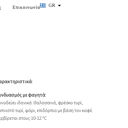
GR
EN
g
Επικοινωνία
αρακτηριστικά:
υνδυασμός με φαγητά:
υνοδεύει ιδανικά: Θαλασσινά, φρέσκο ​​τυρί,
απνιστό τυρί, ψάρι, επιδόρπια με βάση τον καφέ.
ερβίρεται στους 10-12 °C